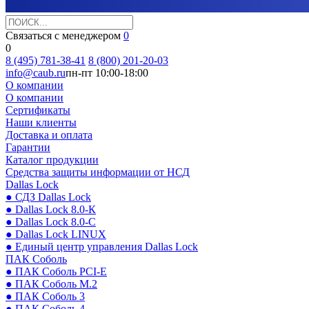
Связаться с менеджером
0
0
8 (495) 781-38-41
8 (800) 201-20-03
info@caub.ru
пн-пт 10:00-18:00
О компании
О компании
Сертификаты
Наши клиенты
Доставка и оплата
Гарантии
Каталог продукции
Средства защиты информации от НСД
Dallas Lock
● СДЗ Dallas Lock
● Dallas Lock 8.0-К
● Dallas Lock 8.0-С
● Dallas Lock LINUX
● Единый центр управления Dallas Lock
ПАК Соболь
● ПАК Соболь PCI-E
● ПАК Соболь М.2
● ПАК Соболь 3
● ПАК Соболь 4