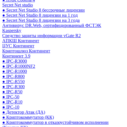
Secret Net studio
● Secret Net Studio 8 бессрочные лицензии
● Secret Net Studio 8 лицензии на 1 год
● Secret Net Studio 8 лицензии на 3 года
Антивирус DR.Web, сертифицированный ФСТЭК
Kaspersky
Средство защиты информации vGate R2
АПКШ Континент
ЦУС Континент
Криптошлюз Континент
Континент 3.9
● IPC-R3000
● IPC-R1000NF2
● IPC-R1000
● IPC-R800
● IPC-R550
● IPC-R300
● IPC-R50
● IPC-50
● IPC-R10
● IPC-10
● Детектор Атак (ДА)
● Криптокоммутатор (КК)
● Криптокоммутатор в отказоустойчивом исполнении