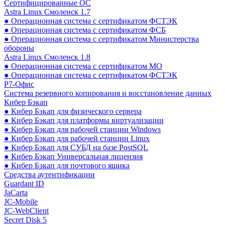
Сертифицированные ОС
Astra Linux Смоленск 1.7
● Операционная система с сертификатом ФСТЭК
● Операционная система с сертификатом ФСБ
● Операционная система с сертификатом Министерства
обороны
Astra Linux Смоленск 1.8
● Операционная система с сертификатом МО
● Операционная система с сертификатом ФСТЭК
Р7-Офис
Система резервного копирования и восстановление данных
Кибер Бэкап
● Кибер Бэкап для физического сервера
● Кибер Бэкап для платформы виртуализации
● Кибер Бэкап для рабочей станции Windows
● Кибер Бэкап для рабочей станции Linux
● Кибер Бэкап для СУБД на базе PostSQL
● Кибер Бэкап Универсальная лицензия
● Кибер Бэкап для почтового ящика
Средства аутентификации
Guardant ID
JaCarta
JC-Mobile
JC-WebClient
Secret Disk 5