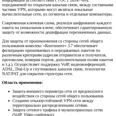
информации (в соответствии с ГОСТ 28147–89),
передаваемой по открытым каналам связи, между составными
частями VPN, которыми могут являться локальные
вычислительные сети, их сегменты и отдельные компьютеры.
Современная ключевая схема, реализуя шифрование каждого
пакета на уникальном ключе, обеспечивает гарантированную
защиту от возможности дешифрации перехваченных данных.
Для защиты от проникновения со стороны сетей общего
пользования комплекс «Континент» 3.7 обеспечивает
фильтрацию принимаемых и передаваемых пакетов по
различным критериям (адресам отправителя и получателя,
протоколам, номерам портов, дополнительным полям пакетов
и т.д.). Осуществляет поддержку VoIP, видеоконференций,
ADSL, Dial-Up и спутниковых каналов связи, технологии
NAT/PAT для сокрытия структуры сети.
Область применения:
Защита внешнего периметра сети от вредоносного
воздействия со стороны сетей общего пользования.
Создание отказоустойчивой VPN-сети между
территориально распределенными сетями.
Защита сетевого трафика в мультисервисных сетях
(VoIP, Video conference).