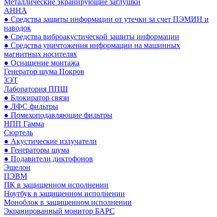
Металлические экранирующие заглушки
АННА
● Средства защиты информации от утечки за счет ПЭМИН и
наводок
● Средства виброакустической защиты информации
● Средства уничтожения информации на машинных
магнитных носителях
● Оснащение монтажа
Генератор шума Покров
ЗЭТ
Лаборатория ППШ
● Блокиратор связи
● ЛФС фильтры
● Помехоподавляющие фильтры
НПП Гамма
Сюртель
● Акустические излучатели
● Генераторы шума
● Подавители диктофонов
Эшелон
ПЭВМ
ПК в защищенном исполнении
Ноутбук в защищенном исполнении
Моноблок в защищенном исполнении
Экранированный монитор БАРС