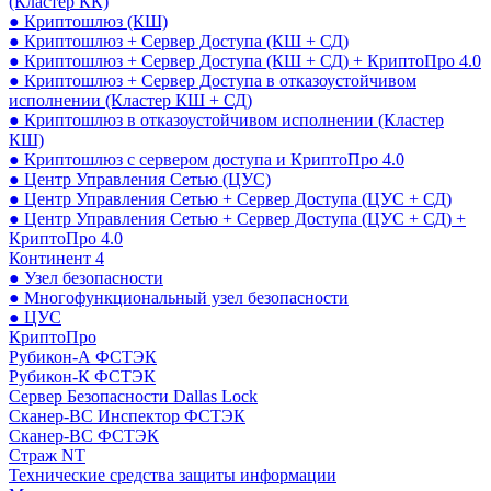
(Кластер КК)
● Криптошлюз (КШ)
● Криптошлюз + Сервер Доступа (КШ + СД)
● Криптошлюз + Сервер Доступа (КШ + СД) + КриптоПро 4.0
● Криптошлюз + Сервер Доступа в отказоустойчивом
исполнении (Кластер КШ + СД)
● Криптошлюз в отказоустойчивом исполнении (Кластер
КШ)
● Криптошлюз с сервером доступа и КриптоПро 4.0
● Центр Управления Сетью (ЦУС)
● Центр Управления Сетью + Сервер Доступа (ЦУС + СД)
● Центр Управления Сетью + Сервер Доступа (ЦУС + СД) +
КриптоПро 4.0
Континент 4
● Узел безопасности
● Многофункциональный узел безопасности
● ЦУС
КриптоПро
Рубикон-А ФСТЭК
Рубикон-К ФСТЭК
Сервер Безопасности Dallas Lock
Сканер-ВС Инспектор ФСТЭК
Сканер-ВС ФСТЭК
Страж NT
Технические средства защиты информации