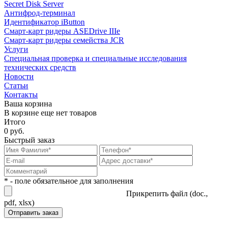
Secret Disk Server
Антифрод-терминал
Идентификатор iButton
Смарт-карт ридеры ASEDrive IIIe
Смарт-карт ридеры семейства JCR
Услуги
Специальная проверка и специальные исследования
технических средств
Новости
Статьи
Контакты
Ваша корзина
В корзине еще нет товаров
Итого
0 руб.
Быстрый заказ
* - поле обязательное для заполнения
Прикрепить файл (doc.,
pdf, xlsx)