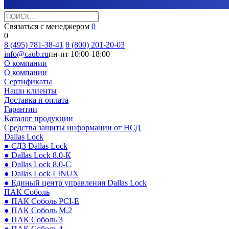
Связаться с менеджером
0
0
8 (495) 781-38-41
8 (800) 201-20-03
info@caub.ru
пн-пт 10:00-18:00
О компании
О компании
Сертификаты
Наши клиенты
Доставка и оплата
Гарантии
Каталог продукции
Средства защиты информации от НСД
Dallas Lock
● СДЗ Dallas Lock
● Dallas Lock 8.0-К
● Dallas Lock 8.0-С
● Dallas Lock LINUX
● Единый центр управления Dallas Lock
ПАК Соболь
● ПАК Соболь PCI-E
● ПАК Соболь М.2
● ПАК Соболь 3
● ПАК Соболь 4