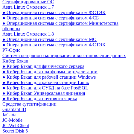
Сертифицированные ОС
Astra Linux Смоленск 1.7
● Операционная система с сертификатом ФСТЭК
● Операционная система с сертификатом ФСБ
● Операционная система с сертификатом Министерства
обороны
Astra Linux Смоленск 1.8
● Операционная система с сертификатом МО
● Операционная система с сертификатом ФСТЭК
Р7-Офис
Система резервного копирования и восстановление данных
Кибер Бэкап
● Кибер Бэкап для физического сервера
● Кибер Бэкап для платформы виртуализации
● Кибер Бэкап для рабочей станции Windows
● Кибер Бэкап для рабочей станции Linux
● Кибер Бэкап для СУБД на базе PostSQL
● Кибер Бэкап Универсальная лицензия
● Кибер Бэкап для почтового ящика
Средства аутентификации
Guardant ID
JaCarta
JC-Mobile
JC-WebClient
Secret Disk 5