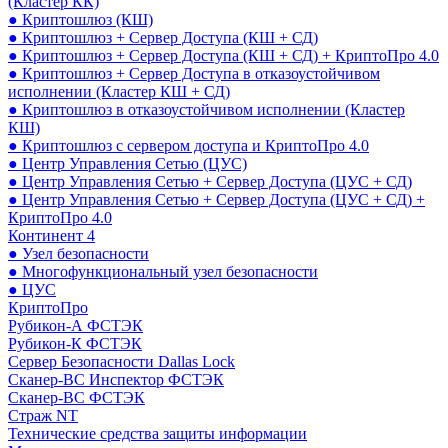
(Кластер КК)
● Криптошлюз (КШ)
● Криптошлюз + Сервер Доступа (КШ + СД)
● Криптошлюз + Сервер Доступа (КШ + СД) + КриптоПро 4.0
● Криптошлюз + Сервер Доступа в отказоустойчивом
исполнении (Кластер КШ + СД)
● Криптошлюз в отказоустойчивом исполнении (Кластер
КШ)
● Криптошлюз с сервером доступа и КриптоПро 4.0
● Центр Управления Сетью (ЦУС)
● Центр Управления Сетью + Сервер Доступа (ЦУС + СД)
● Центр Управления Сетью + Сервер Доступа (ЦУС + СД) +
КриптоПро 4.0
Континент 4
● Узел безопасности
● Многофункциональный узел безопасности
● ЦУС
КриптоПро
Рубикон-А ФСТЭК
Рубикон-К ФСТЭК
Сервер Безопасности Dallas Lock
Сканер-ВС Инспектор ФСТЭК
Сканер-ВС ФСТЭК
Страж NT
Технические средства защиты информации