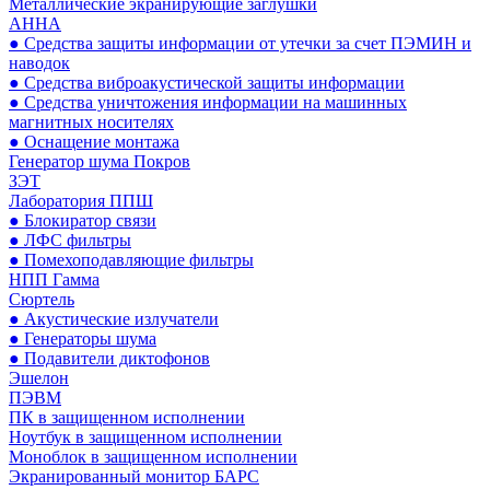
Металлические экранирующие заглушки
АННА
● Средства защиты информации от утечки за счет ПЭМИН и
наводок
● Средства виброакустической защиты информации
● Средства уничтожения информации на машинных
магнитных носителях
● Оснащение монтажа
Генератор шума Покров
ЗЭТ
Лаборатория ППШ
● Блокиратор связи
● ЛФС фильтры
● Помехоподавляющие фильтры
НПП Гамма
Сюртель
● Акустические излучатели
● Генераторы шума
● Подавители диктофонов
Эшелон
ПЭВМ
ПК в защищенном исполнении
Ноутбук в защищенном исполнении
Моноблок в защищенном исполнении
Экранированный монитор БАРС