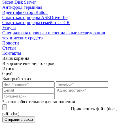
Secret Disk Server
Антифрод-терминал
Идентификатор iButton
Смарт-карт ридеры ASEDrive IIIe
Смарт-карт ридеры семейства JCR
Услуги
Специальная проверка и специальные исследования
технических средств
Новости
Статьи
Контакты
Ваша корзина
В корзине еще нет товаров
Итого
0 руб.
Быстрый заказ
* - поле обязательное для заполнения
Прикрепить файл (doc.,
pdf, xlsx)