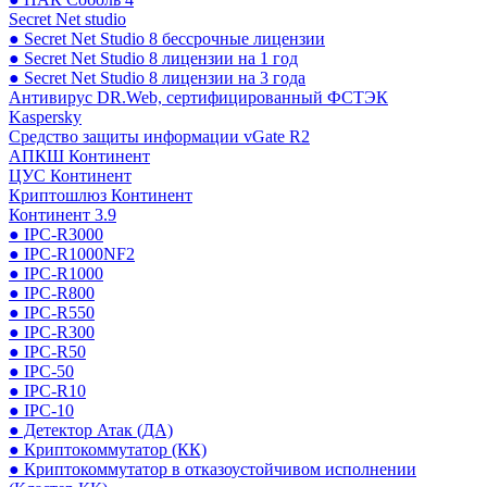
Secret Net studio
● Secret Net Studio 8 бессрочные лицензии
● Secret Net Studio 8 лицензии на 1 год
● Secret Net Studio 8 лицензии на 3 года
Антивирус DR.Web, сертифицированный ФСТЭК
Kaspersky
Средство защиты информации vGate R2
АПКШ Континент
ЦУС Континент
Криптошлюз Континент
Континент 3.9
● IPC-R3000
● IPC-R1000NF2
● IPC-R1000
● IPC-R800
● IPC-R550
● IPC-R300
● IPC-R50
● IPC-50
● IPC-R10
● IPC-10
● Детектор Атак (ДА)
● Криптокоммутатор (КК)
● Криптокоммутатор в отказоустойчивом исполнении