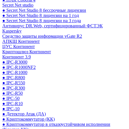
Secret Net studio
● Secret Net Studio 8 бессрочные лицензии
● Secret Net Studio 8 лицензии на 1 год
● Secret Net Studio 8 лицензии на 3 года
Антивирус DR.Web, сертифицированный ФСТЭК
Kaspersky
Средство защиты информации vGate R2
АПКШ Континент
ЦУС Континент
Криптошлюз Континент
Континент 3.9
● IPC-R3000
● IPC-R1000NF2
● IPC-R1000
● IPC-R800
● IPC-R550
● IPC-R300
● IPC-R50
● IPC-50
● IPC-R10
● IPC-10
● Детектор Атак (ДА)
● Криптокоммутатор (КК)
● Криптокоммутатор в отказоустойчивом исполнении