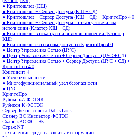
(Кластер КК)
● Криптошлюз (КШ)
● Криптошлюз + Сервер Доступа (КШ + СД)
● Криптошлюз + Сервер Доступа (КШ + СД) + КриптоПро 4.0
● Криптошлюз + Сервер Доступа в отказоустойчивом
исполнении (Кластер КШ + СД)
● Криптошлюз в отказоустойчивом исполнении (Кластер
КШ)
● Криптошлюз с сервером доступа и КриптоПро 4.0
● Центр Управления Сетью (ЦУС)
● Центр Управления Сетью + Сервер Доступа (ЦУС + СД)
● Центр Управления Сетью + Сервер Доступа (ЦУС + СД) +
КриптоПро 4.0
Континент 4
● Узел безопасности
● Многофункциональный узел безопасности
● ЦУС
КриптоПро
Рубикон-А ФСТЭК
Рубикон-К ФСТЭК
Сервер Безопасности Dallas Lock
Сканер-ВС Инспектор ФСТЭК
Сканер-ВС ФСТЭК
Страж NT
Технические средства защиты информации