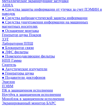
Металлические экранирующие заглушки
АННА
● Средства защиты информации от утечки за счет ПЭМИН и
наводок
● Средства виброакустической защиты информации
● Средства уничтожения информации на машинных
магнитных носителях
● Оснащение монтажа
Генератор шума Покров
ЗЭТ
Лаборатория ППШ
● Блокиратор связи
● ЛФС фильтры
● Помехоподавляющие фильтры
НПП Гамма
Сюртель
● Акустические излучатели
● Генераторы шума
● Подавители диктофонов
Эшелон
ПЭВМ
ПК в защищенном исполнении
Ноутбук в защищенном исполнении
Моноблок в защищенном исполнении
Экранированный монитор БАРС