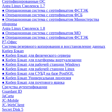
Сертифицированные ОС
Astra Linux Смоленск 1.7
● Операционная система с сертификатом ФСТЭК
● Операционная система с сертификатом ФСБ
● Операционная система с сертификатом Министерства
обороны
Astra Linux Смоленск 1.8
● Операционная система с сертификатом МО
● Операционная система с сертификатом ФСТЭК
Р7-Офис
Система резервного копирования и восстановление данных
Кибер Бэкап
● Кибер Бэкап для физического сервера
● Кибер Бэкап для платформы виртуализации
● Кибер Бэкап для рабочей станции Windows
● Кибер Бэкап для рабочей станции Linux
● Кибер Бэкап для СУБД на базе PostSQL
● Кибер Бэкап Универсальная лицензия
● Кибер Бэкап для почтового ящика
Средства аутентификации
Guardant ID
JaCarta
JC-Mobile
JC-WebClient
Secret Disk 5