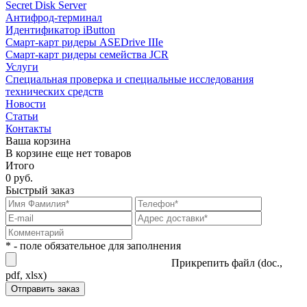
Secret Disk Server
Антифрод-терминал
Идентификатор iButton
Смарт-карт ридеры ASEDrive IIIe
Смарт-карт ридеры семейства JCR
Услуги
Специальная проверка и специальные исследования
технических средств
Новости
Статьи
Контакты
Ваша корзина
В корзине еще нет товаров
Итого
0 руб.
Быстрый заказ
* - поле обязательное для заполнения
Прикрепить файл (doc.,
pdf, xlsx)