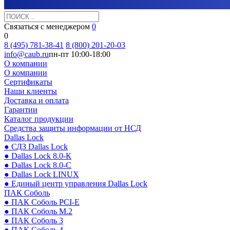
Связаться с менеджером
0
0
8 (495) 781-38-41
8 (800) 201-20-03
info@caub.ru
пн-пт 10:00-18:00
О компании
О компании
Сертификаты
Наши клиенты
Доставка и оплата
Гарантии
Каталог продукции
Средства защиты информации от НСД
Dallas Lock
● СДЗ Dallas Lock
● Dallas Lock 8.0-К
● Dallas Lock 8.0-С
● Dallas Lock LINUX
● Единый центр управления Dallas Lock
ПАК Соболь
● ПАК Соболь PCI-E
● ПАК Соболь М.2
● ПАК Соболь 3
● ПАК Соболь 4