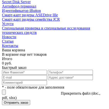
Secret Disk Server
Антифрод-терминал
Идентификатор iButton
Смарт-карт ридеры ASEDrive IIIe
Смарт-карт ридеры семейства JCR
Услуги
Специальная проверка и специальные исследования
технических средств
Новости
Статьи
Контакты
Ваша корзина
В корзине еще нет товаров
Итого
0 руб.
Быстрый заказ
* - поле обязательное для заполнения
Прикрепить файл (doc.,
pdf, xlsx)