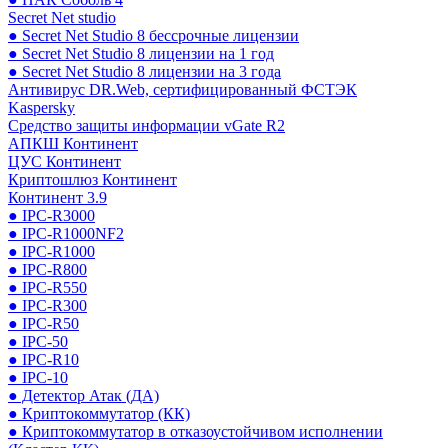
Secret Net studio
● Secret Net Studio 8 бессрочные лицензии
● Secret Net Studio 8 лицензии на 1 год
● Secret Net Studio 8 лицензии на 3 года
Антивирус DR.Web, сертифицированный ФСТЭК
Kaspersky
Средство защиты информации vGate R2
АПКШ Континент
ЦУС Континент
Криптошлюз Континент
Континент 3.9
● IPC-R3000
● IPC-R1000NF2
● IPC-R1000
● IPC-R800
● IPC-R550
● IPC-R300
● IPC-R50
● IPC-50
● IPC-R10
● IPC-10
● Детектор Атак (ДА)
● Криптокоммутатор (КК)
● Криптокоммутатор в отказоустойчивом исполнении