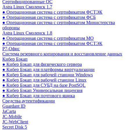
Сертифицированные ОС
Astra Linux Смоленск 1.7
● Операционная система с сертификатом ФСТЭК
● Операционная система с сертификатом ФСБ
● Операционная система с сертификатом Министерства
обороны
Astra Linux Смоленск 1.8
● Операционная система с сертификатом МО
● Операционная система с сертификатом ФСТЭК
Р7-Офис
Система резервного копирования и восстановление данных
Кибер Бэкап
● Кибер Бэкап для физического сервера
● Кибер Бэкап для платформы виртуализации
● Кибер Бэкап для рабочей станции Windows
● Кибер Бэкап для рабочей станции Linux
● Кибер Бэкап для СУБД на базе PostSQL
● Кибер Бэкап Универсальная лицензия
● Кибер Бэкап для почтового ящика
Средства аутентификации
Guardant ID
JaCarta
JC-Mobile
JC-WebClient
Secret Disk 5