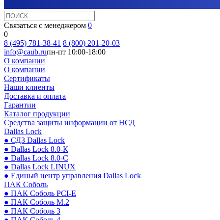
Связаться с менеджером
0
0
8 (495) 781-38-41
8 (800) 201-20-03
info@caub.ru
пн-пт 10:00-18:00
О компании
О компании
Сертификаты
Наши клиенты
Доставка и оплата
Гарантии
Каталог продукции
Средства защиты информации от НСД
Dallas Lock
● СДЗ Dallas Lock
● Dallas Lock 8.0-К
● Dallas Lock 8.0-С
● Dallas Lock LINUX
● Единый центр управления Dallas Lock
ПАК Соболь
● ПАК Соболь PCI-E
● ПАК Соболь М.2
● ПАК Соболь 3
● ПАК Соболь 4