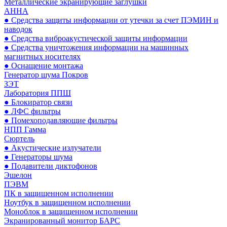
Металлические экранирующие заглушки
АННА
● Средства защиты информации от утечки за счет ПЭМИН и
наводок
● Средства виброакустической защиты информации
● Средства уничтожения информации на машинных
магнитных носителях
● Оснащение монтажа
Генератор шума Покров
ЗЭТ
Лаборатория ППШ
● Блокиратор связи
● ЛФС фильтры
● Помехоподавляющие фильтры
НПП Гамма
Сюртель
● Акустические излучатели
● Генераторы шума
● Подавители диктофонов
Эшелон
ПЭВМ
ПК в защищенном исполнении
Ноутбук в защищенном исполнении
Моноблок в защищенном исполнении
Экранированный монитор БАРС