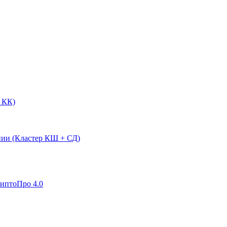
 КК)
нии (Кластер КШ + СД)
риптоПро 4.0