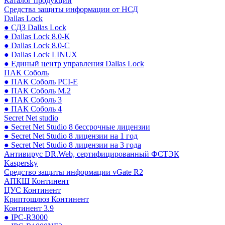
Каталог продукции
Средства защиты информации от НСД
Dallas Lock
● СДЗ Dallas Lock
● Dallas Lock 8.0-К
● Dallas Lock 8.0-С
● Dallas Lock LINUX
● Единый центр управления Dallas Lock
ПАК Соболь
● ПАК Соболь PCI-E
● ПАК Соболь М.2
● ПАК Соболь 3
● ПАК Соболь 4
Secret Net studio
● Secret Net Studio 8 бессрочные лицензии
● Secret Net Studio 8 лицензии на 1 год
● Secret Net Studio 8 лицензии на 3 года
Антивирус DR.Web, сертифицированный ФСТЭК
Kaspersky
Средство защиты информации vGate R2
АПКШ Континент
ЦУС Континент
Криптошлюз Континент
Континент 3.9
● IPC-R3000