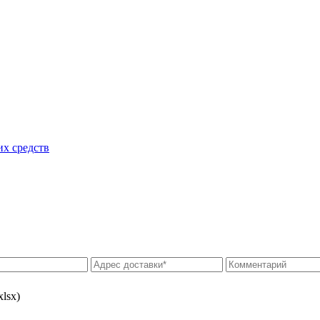
их средств
xlsx)