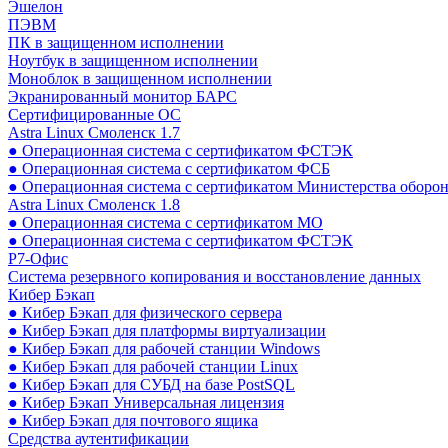
Эшелон
ПЭВМ
ПК в защищенном исполнении
Ноутбук в защищенном исполнении
Моноблок в защищенном исполнении
Экранированный монитор БАРС
Сертифицированные ОС
Astra Linux Смоленск 1.7
● Операционная система с сертификатом ФСТЭК
● Операционная система с сертификатом ФСБ
● Операционная система с сертификатом Министерства оборо
Astra Linux Смоленск 1.8
● Операционная система с сертификатом МО
● Операционная система с сертификатом ФСТЭК
Р7-Офис
Система резервного копирования и восстановление данных
Кибер Бэкап
● Кибер Бэкап для физического сервера
● Кибер Бэкап для платформы виртуализации
● Кибер Бэкап для рабочей станции Windows
● Кибер Бэкап для рабочей станции Linux
● Кибер Бэкап для СУБД на базе PostSQL
● Кибер Бэкап Универсальная лицензия
● Кибер Бэкап для почтового ящика
Средства аутентификации