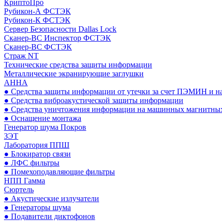
КриптоПро
Рубикон-А ФСТЭК
Рубикон-К ФСТЭК
Сервер Безопасности Dallas Lock
Сканер-ВС Инспектор ФСТЭК
Сканер-ВС ФСТЭК
Страж NT
Технические средства защиты информации
Металлические экранирующие заглушки
АННА
● Средства защиты информации от утечки за счет ПЭМИН и н
● Средства виброакустической защиты информации
● Средства уничтожения информации на машинных магнитных
● Оснащение монтажа
Генератор шума Покров
ЗЭТ
Лаборатория ППШ
● Блокиратор связи
● ЛФС фильтры
● Помехоподавляющие фильтры
НПП Гамма
Сюртель
● Акустические излучатели
● Генераторы шума
● Подавители диктофонов