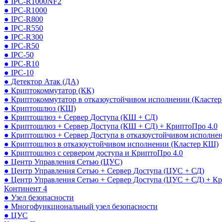
● IPC-R1000NF2
● IPC-R1000
● IPC-R800
● IPC-R550
● IPC-R300
● IPC-R50
● IPC-50
● IPC-R10
● IPC-10
● Детектор Атак (ДА)
● Криптокоммутатор (КК)
● Криптокоммутатор в отказоустойчивом исполнении (Кластер
● Криптошлюз (КШ)
● Криптошлюз + Сервер Доступа (КШ + СД)
● Криптошлюз + Сервер Доступа (КШ + СД) + КриптоПро 4.0
● Криптошлюз + Сервер Доступа в отказоустойчивом исполне
● Криптошлюз в отказоустойчивом исполнении (Кластер КШ)
● Криптошлюз с сервером доступа и КриптоПро 4.0
● Центр Управления Сетью (ЦУС)
● Центр Управления Сетью + Сервер Доступа (ЦУС + СД)
● Центр Управления Сетью + Сервер Доступа (ЦУС + СД) + К
Континент 4
● Узел безопасности
● Многофункциональный узел безопасности
● ЦУС