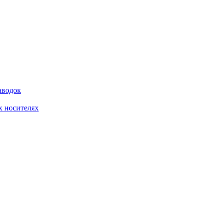
аводок
 носителях