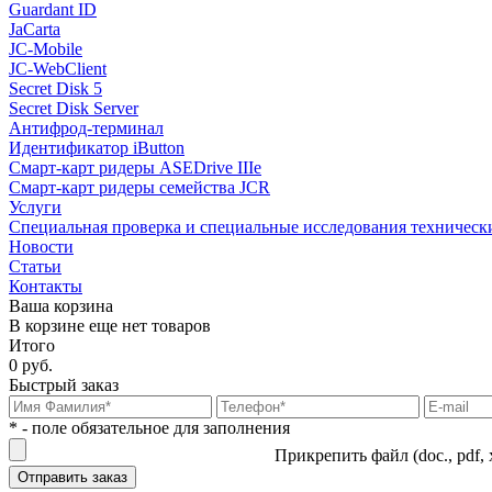
Guardant ID
JaCarta
JC-Mobile
JC-WebClient
Secret Disk 5
Secret Disk Server
Антифрод-терминал
Идентификатор iButton
Смарт-карт ридеры ASEDrive IIIe
Смарт-карт ридеры семейства JCR
Услуги
Специальная проверка и специальные исследования техническ
Новости
Статьи
Контакты
Ваша корзина
В корзине еще нет товаров
Итого
0 руб.
Быстрый заказ
* - поле обязательное для заполнения
Прикрепить файл (doc., pdf, 