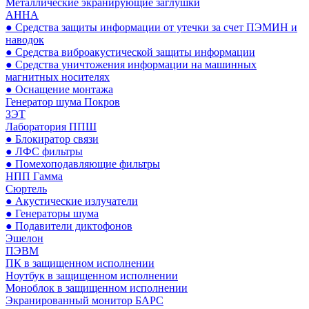
Металлические экранирующие заглушки
АННА
● Средства защиты информации от утечки за счет ПЭМИН и
наводок
● Средства виброакустической защиты информации
● Средства уничтожения информации на машинных
магнитных носителях
● Оснащение монтажа
Генератор шума Покров
ЗЭТ
Лаборатория ППШ
● Блокиратор связи
● ЛФС фильтры
● Помехоподавляющие фильтры
НПП Гамма
Сюртель
● Акустические излучатели
● Генераторы шума
● Подавители диктофонов
Эшелон
ПЭВМ
ПК в защищенном исполнении
Ноутбук в защищенном исполнении
Моноблок в защищенном исполнении
Экранированный монитор БАРС