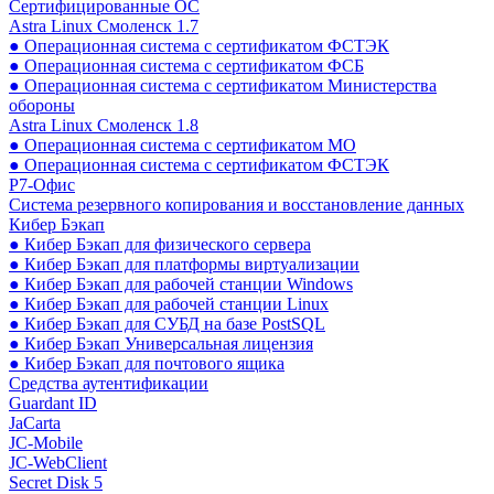
Сертифицированные ОС
Astra Linux Смоленск 1.7
● Операционная система с сертификатом ФСТЭК
● Операционная система с сертификатом ФСБ
● Операционная система с сертификатом Министерства
обороны
Astra Linux Смоленск 1.8
● Операционная система с сертификатом МО
● Операционная система с сертификатом ФСТЭК
Р7-Офис
Система резервного копирования и восстановление данных
Кибер Бэкап
● Кибер Бэкап для физического сервера
● Кибер Бэкап для платформы виртуализации
● Кибер Бэкап для рабочей станции Windows
● Кибер Бэкап для рабочей станции Linux
● Кибер Бэкап для СУБД на базе PostSQL
● Кибер Бэкап Универсальная лицензия
● Кибер Бэкап для почтового ящика
Средства аутентификации
Guardant ID
JaCarta
JC-Mobile
JC-WebClient
Secret Disk 5