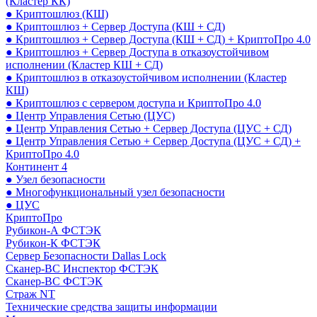
(Кластер КК)
● Криптошлюз (КШ)
● Криптошлюз + Сервер Доступа (КШ + СД)
● Криптошлюз + Сервер Доступа (КШ + СД) + КриптоПро 4.0
● Криптошлюз + Сервер Доступа в отказоустойчивом
исполнении (Кластер КШ + СД)
● Криптошлюз в отказоустойчивом исполнении (Кластер
КШ)
● Криптошлюз с сервером доступа и КриптоПро 4.0
● Центр Управления Сетью (ЦУС)
● Центр Управления Сетью + Сервер Доступа (ЦУС + СД)
● Центр Управления Сетью + Сервер Доступа (ЦУС + СД) +
КриптоПро 4.0
Континент 4
● Узел безопасности
● Многофункциональный узел безопасности
● ЦУС
КриптоПро
Рубикон-А ФСТЭК
Рубикон-К ФСТЭК
Сервер Безопасности Dallas Lock
Сканер-ВС Инспектор ФСТЭК
Сканер-ВС ФСТЭК
Страж NT
Технические средства защиты информации