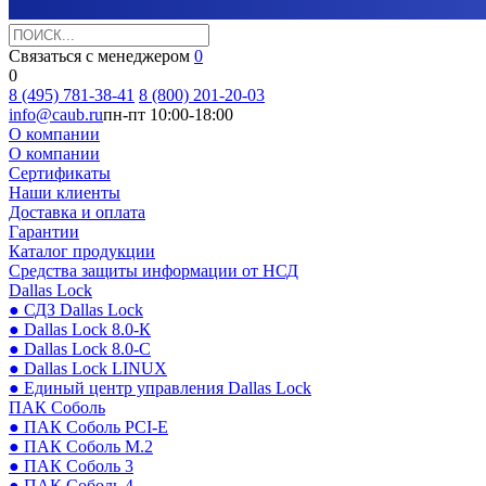
Связаться с менеджером
0
0
8 (495) 781-38-41
8 (800) 201-20-03
info@caub.ru
пн-пт 10:00-18:00
О компании
О компании
Сертификаты
Наши клиенты
Доставка и оплата
Гарантии
Каталог продукции
Средства защиты информации от НСД
Dallas Lock
● СДЗ Dallas Lock
● Dallas Lock 8.0-К
● Dallas Lock 8.0-С
● Dallas Lock LINUX
● Единый центр управления Dallas Lock
ПАК Соболь
● ПАК Соболь PCI-E
● ПАК Соболь М.2
● ПАК Соболь 3
● ПАК Соболь 4