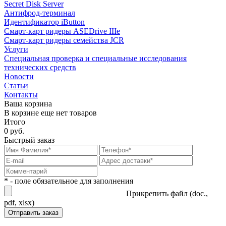
Secret Disk Server
Антифрод-терминал
Идентификатор iButton
Смарт-карт ридеры ASEDrive IIIe
Смарт-карт ридеры семейства JCR
Услуги
Специальная проверка и специальные исследования
технических средств
Новости
Статьи
Контакты
Ваша корзина
В корзине еще нет товаров
Итого
0 руб.
Быстрый заказ
* - поле обязательное для заполнения
Прикрепить файл (doc.,
pdf, xlsx)