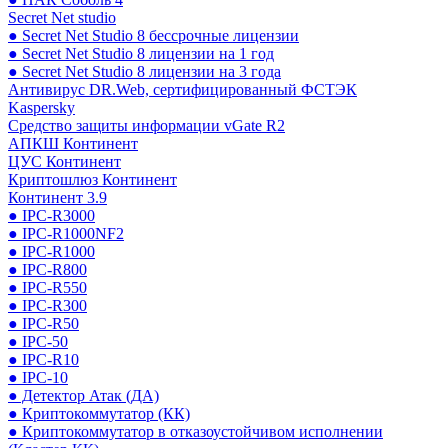
Secret Net studio
● Secret Net Studio 8 бессрочные лицензии
● Secret Net Studio 8 лицензии на 1 год
● Secret Net Studio 8 лицензии на 3 года
Антивирус DR.Web, сертифицированный ФСТЭК
Kaspersky
Средство защиты информации vGate R2
АПКШ Континент
ЦУС Континент
Криптошлюз Континент
Континент 3.9
● IPC-R3000
● IPC-R1000NF2
● IPC-R1000
● IPC-R800
● IPC-R550
● IPC-R300
● IPC-R50
● IPC-50
● IPC-R10
● IPC-10
● Детектор Атак (ДА)
● Криптокоммутатор (КК)
● Криптокоммутатор в отказоустойчивом исполнении